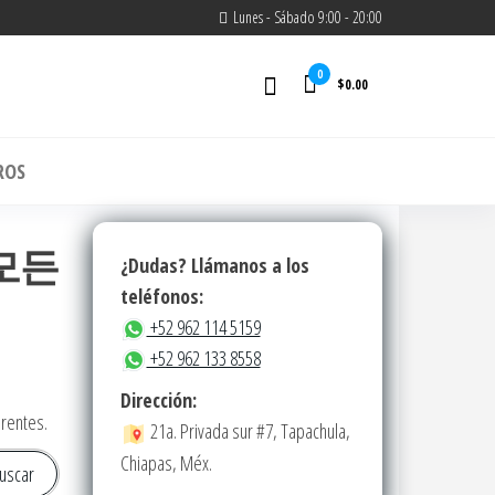
Lunes - Sábado 9:00 - 20:00
0
$0.00
m
ROS
⟡✓모든
¿Dudas? Llámanos a los
teléfonos:
+52 962 114 5159
+52 962 133 8558
Dirección:
erentes.
21a. Privada sur #7, Tapachula,
Chiapas, Méx.