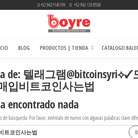
+52 9621145159
+52 962 133 8558
mbas y Repuestos | RefaccionariaRuiz.co
La experiencia hace la diferencia
ICIO
BLOG
PRODUCTOS | TIENDA
CATALOGO BALE
queda de: 텔래그램@bitcoinsyri
매입비트코인사는법
ha encontrado nada
s de búsqueda. Por favor, inténtalo de nuevo con algunas palabras clave dif
Buscar: