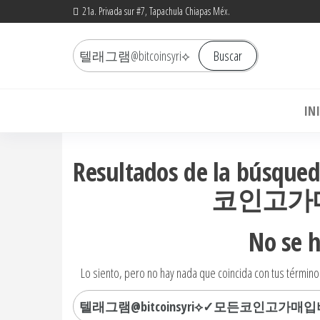
Saltar
21a. Privada sur #7, Tapachula Chiapas Méx.
al
Buscar
contenido
Buscar
por:
Bo
IN
Resultados de la bús
코인고가
No se 
Lo siento, pero no hay nada que coincida con tus término