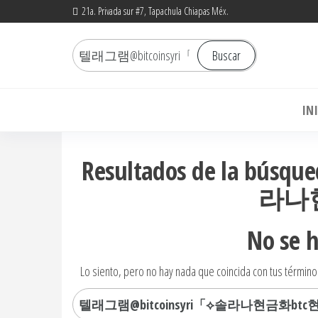
Saltar
21a. Privada sur #7, Tapachula Chiapas Méx.
al
Buscar
contenido
Buscar
por:
Bo
IN
Resultados de la bú
라나
No se 
Lo siento, pero no hay nada que coincida con tus término