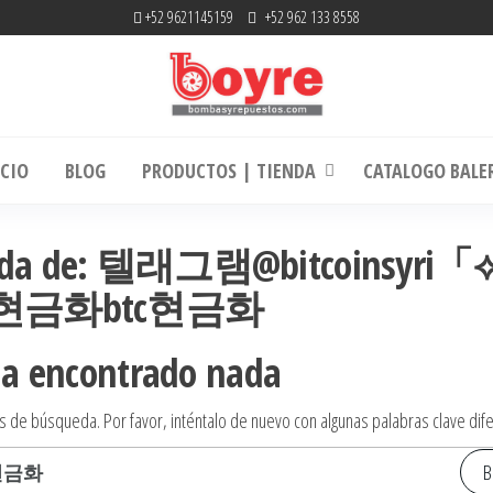
+52 9621145159
+52 962 133 8558
mbas y Repuestos | RefaccionariaRuiz.co
La experiencia hace la diferencia
ICIO
BLOG
PRODUCTOS | TIENDA
CATALOGO BALE
squeda de: 텔래그램@bitcoinsyri
현금화btc현금화
ha encontrado nada
s de búsqueda. Por favor, inténtalo de nuevo con algunas palabras clave dif
Buscar: