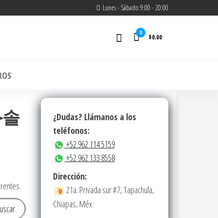
Lunes - Sábado 9:00 - 20:00
0
$0.00
m
ROS
「⟡솔
¿Dudas? Llámanos a los
teléfonos:
+52 962 114 5159
+52 962 133 8558
Dirección:
erentes.
21a. Privada sur #7, Tapachula,
Chiapas, Méx.