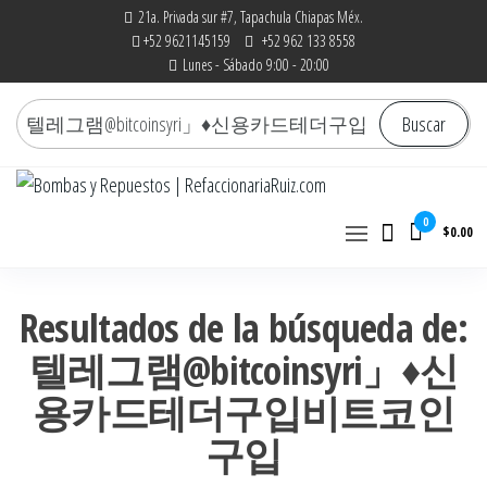
Saltar
21a. Privada sur #7, Tapachula Chiapas Méx.
+52 9621145159
+52 962 133 8558
al
Lunes - Sábado 9:00 - 20:00
contenido
Buscar
Buscar
por:
Bombas y Repuestos |
La experiencia hace la diferencia
0
$0.00
RefaccionariaRuiz.com
Resultados de la búsqueda de:
텔레그램@bitcoinsyri」♦신
용카드테더구입비트코인
구입