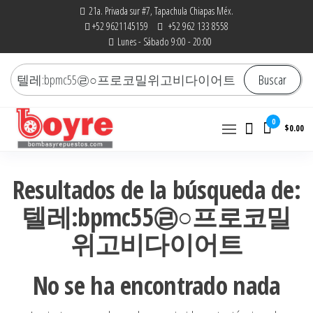
Saltar
21a. Privada sur #7, Tapachula Chiapas Méx.
+52 9621145159
+52 962 133 8558
al
Lunes - Sábado 9:00 - 20:00
contenido
Buscar
Buscar
por:
0
$0.00
Bombas y Repuestos
La experiencia hace la
diferencia
|
Resultados de la búsqueda de:
RefaccionariaRuiz.com
텔레:bpmc55㉣○프로코밀
위고비다이어트
No se ha encontrado nada