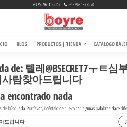
+52 9621145159
+52 962 133 8558
mbas y Repuestos | RefaccionariaRuiz.co
La experiencia hace la diferencia
ICIO
BLOG
PRODUCTOS | TIENDA
CATALOGO BALE
úsqueda de: 텔레@BSECRET7ㅜㅌ
격사람찾아드립니다
ha encontrado nada
s de búsqueda. Por favor, inténtalo de nuevo con algunas palabras clave dif
Buscar: