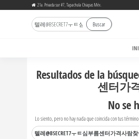
Saltar
21a. Privada sur #7, Tapachula Chiapas Méx.
al
Buscar
contenido
Buscar
por:
Bo
IN
Resultados de la b
센터가
No se 
Lo siento, pero no hay nada que coincida con tus término