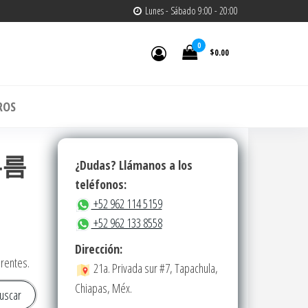
Lunes - Sábado 9:00 - 20:00
0
$0.00
m
ROS
심부름
¿Dudas? Llámanos a los
teléfonos:
+52 962 114 5159
+52 962 133 8558
Dirección:
erentes.
21a. Privada sur #7, Tapachula,
Chiapas, Méx.