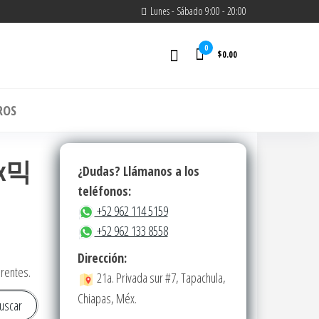
Lunes - Sábado 9:00 - 20:00
0
$0.00
m
ROS
fx믹
¿Dudas? Llámanos a los
teléfonos:
+52 962 114 5159
+52 962 133 8558
Dirección:
erentes.
21a. Privada sur #7, Tapachula,
Chiapas, Méx.