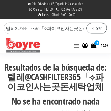
Saltar
21a. Privada sur #7, Tapachula Chiapas Méx.
+52 9621145159
+52 962 133 8558
al
Lunes - Sábado 9:00 - 20:00
contenido
Buscar
Buscar
por:
0
$0.00
Bombas y Repuestos
La experiencia hace la
diferencia
|
Resultados de la búsqueda de:
RefaccionariaRuiz.com
텔레@CASHFILTER365「⟡파
이코인사는곳돈세탁업체
No se ha encontrado nada