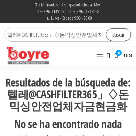
Saltar
21a. Privada sur #7, Tapachula Chiapas Méx.
+52 9621145159
+52 962 133 8558
al
Lunes - Sábado 9:00 - 20:00
contenido
Buscar
Buscar
por:
0
$0.00
Bombas y Repuestos
La experiencia hace la
diferencia
|
Resultados de la búsqueda de:
RefaccionariaRuiz.com
텔레@CASHFILTER365」♢돈
믹싱안전업체자금현금화
No se ha encontrado nada