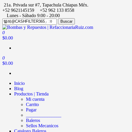
Saltar
21a. Privada sur #7, Tapachula Chiapas Méx.
al
+52 9621145159
+52 962 133 8558
contenido
Lunes - Sábado 9:00 - 20:00
Buscar
Buscar
por:
0
Bombas y Repuestos | RefaccionariaRuiz.com
La experiencia hace la diferencia
$0.00
0
$0.00
Inicio
Blog
Productos | Tienda
Mi cuenta
Carrito
Pagar
_______________
Baleros
Sellos Mecanicos
Catalogo Baleros