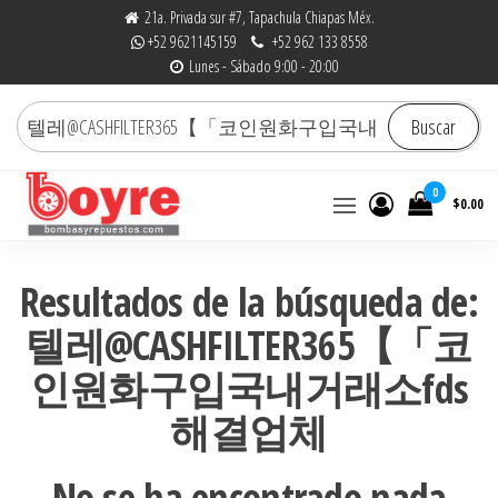
Saltar
21a. Privada sur #7, Tapachula Chiapas Méx.
+52 9621145159
+52 962 133 8558
al
Lunes - Sábado 9:00 - 20:00
contenido
Buscar
Buscar
por:
0
$0.00
Bombas y Repuestos
La experiencia hace la
diferencia
|
Resultados de la búsqueda de:
RefaccionariaRuiz.com
텔레@CASHFILTER365【「코
인원화구입국내거래소fds
해결업체
No se ha encontrado nada