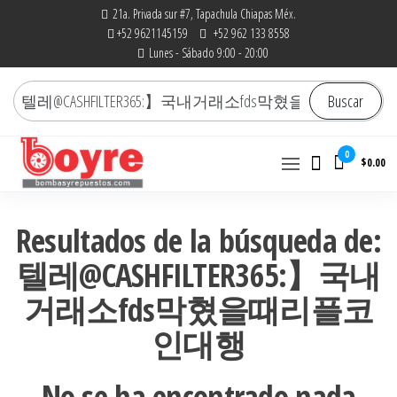
Saltar
21a. Privada sur #7, Tapachula Chiapas Méx.
+52 9621145159
+52 962 133 8558
al
Lunes - Sábado 9:00 - 20:00
contenido
Buscar
Buscar
por:
0
$0.00
Bombas y Repuestos
La experiencia hace la
diferencia
|
Resultados de la búsqueda de:
RefaccionariaRuiz.com
텔레@CASHFILTER365:】국내
거래소fds막혔을때리플코
인대행
No se ha encontrado nada