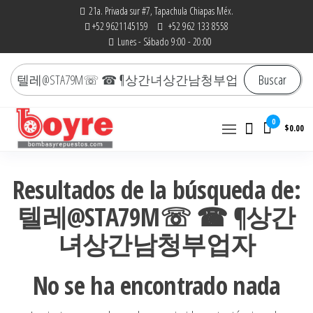
Saltar
21a. Privada sur #7, Tapachula Chiapas Méx.
+52 9621145159
+52 962 133 8558
al
Lunes - Sábado 9:00 - 20:00
contenido
Buscar
Buscar
por:
0
$0.00
Bombas y Repuestos
La experiencia hace la
diferencia
|
Resultados de la búsqueda de:
RefaccionariaRuiz.com
텔레@STA79M☏ ☎ ¶상간
녀상간남청부업자
No se ha encontrado nada