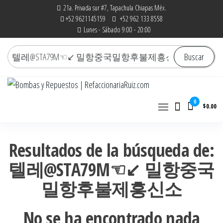
Saltar
21a. Privada sur #7, Tapachula Chiapas Méx.
+52 9621145159
+52 962 133 8558
al
Lunes - Sábado 9:00 - 20:00
contenido
Buscar
Buscar
por:
Bombas y Repuestos |
La experiencia hace la diferencia
0
$0.00
RefaccionariaRuiz.com
Resultados de la búsqueda de:
텔레@STA79M☜↙ 밀항중국
밀항후불제흥신소
No se ha encontrado nada