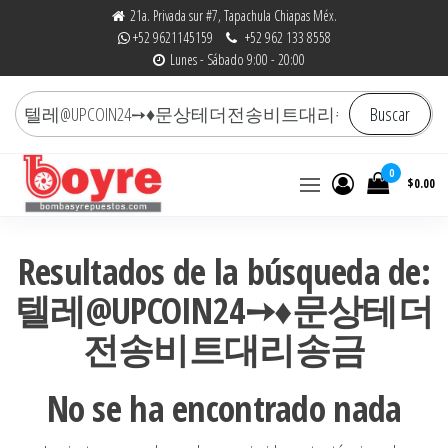
Saltar
21a. Privada sur #7, Tapachula Chiapas Méx.
+52 9621145159
+52 962 133 8558
al
Lunes - Sábado 9:00 - 20:00
contenido
Buscar
Buscar
por:
0
$0.00
Bombas y Repuestos
La experiencia hace la
diferencia
|
Resultados de la búsqueda de:
RefaccionariaRuiz.com
텔레@UPCOIN24➙♦문상테더
전송비트대리송금
No se ha encontrado nada