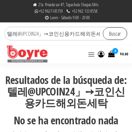
Saltar
21a. Privada sur #7, Tapachula Chiapas Méx.
+52 9621145159
+52 962 133 8558
al
Lunes - Sábado 9:00 - 20:00
contenido
Buscar
Buscar
por:
0
$0.00
Bombas y Repuestos
La experiencia hace la
diferencia
|
Resultados de la búsqueda de:
RefaccionariaRuiz.com
텔레@UPCOIN24」➙코인신
용카드해외돈세탁
No se ha encontrado nada