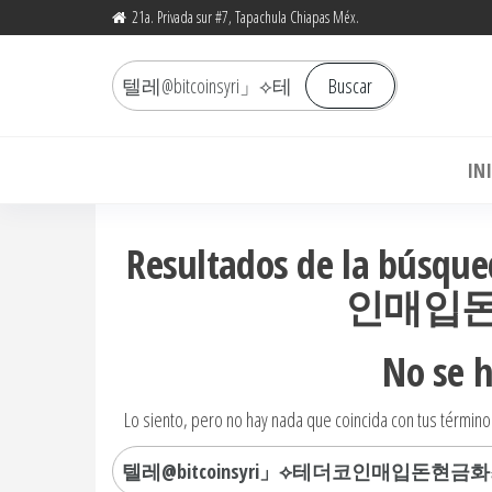
Saltar
21a. Privada sur #7, Tapachula Chiapas Méx.
al
Buscar
contenido
Buscar
por:
Bo
IN
Resultados de la bú
인매입
No se 
Lo siento, pero no hay nada que coincida con tus término