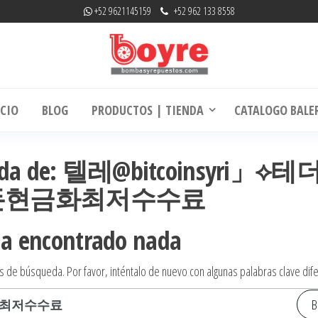
+52 9621145159
+52 962 133 8558
mbas y Repuestos | RefaccionariaRuiz.co
La experiencia hace la diferencia
ICIO
BLOG
PRODUCTOS | TIENDA
CATALOGO BALE
squeda de: 텔레@bitcoinsyri」⟡
돈현금화최저수수료
ha encontrado nada
s de búsqueda. Por favor, inténtalo de nuevo con algunas palabras clave dif
Buscar: