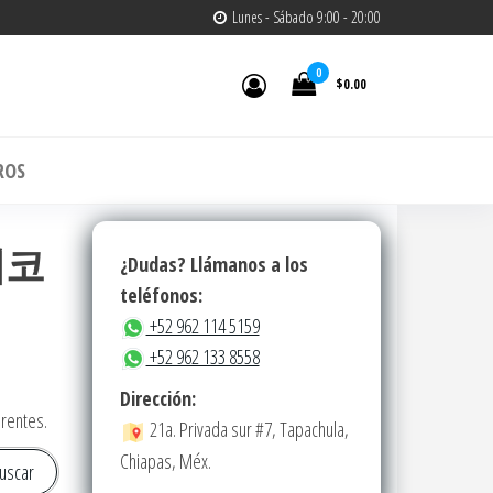
Lunes - Sábado 9:00 - 20:00
0
$0.00
m
ROS
테더코
¿Dudas? Llámanos a los
teléfonos:
+52 962 114 5159
+52 962 133 8558
Dirección:
erentes.
21a. Privada sur #7, Tapachula,
Chiapas, Méx.