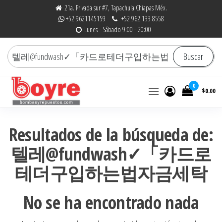
Saltar
21a. Privada sur #7, Tapachula Chiapas Méx.
+52 9621145159
+52 962 133 8558
al
Lunes - Sábado 9:00 - 20:00
contenido
Buscar
Buscar
por:
0
$0.00
Bombas y Repuestos
La experiencia hace la
diferencia
|
Resultados de la búsqueda de:
RefaccionariaRuiz.com
텔레@fundwash✓「카드로
테더구입하는법자금세탁
No se ha encontrado nada