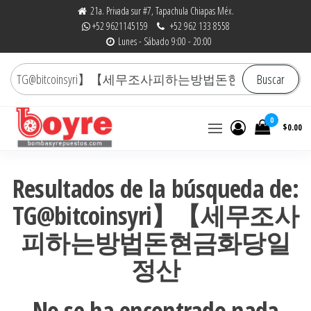
Saltar
21a. Privada sur #7, Tapachula Chiapas Méx.
+52 9621145159
+52 962 133 8558
al
Lunes - Sábado 9:00 - 20:00
contenido
Buscar
Buscar
por:
0
$0.00
Bombas y Repuestos
La experiencia hace la
diferencia
|
Resultados de la búsqueda de:
RefaccionariaRuiz.com
TG@bitcoinsyri】【세무조사
피하는방법돈현금화당일
정산
No se ha encontrado nada