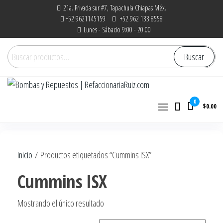
Saltar
21a. Privada sur #7, Tapachula Chiapas Méx.
+52 9621145159
+52 962 133 8558
al
Lunes - Sábado 9:00 - 20:00
contenido
Buscar
Buscar
por:
Bombas y Repuestos |
La experiencia hace la diferencia
0
$0.00
RefaccionariaRuiz.com
Inicio
/ Productos etiquetados “Cummins ISX”
Cummins ISX
Mostrando el único resultado