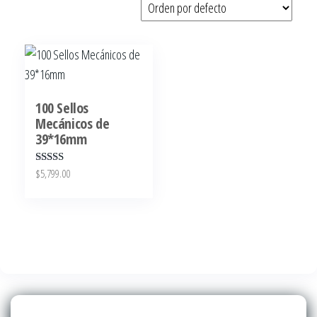
100 Sellos
Mecánicos de
39*16mm
$
5,799.00
Valora
do en
2.51
de 5