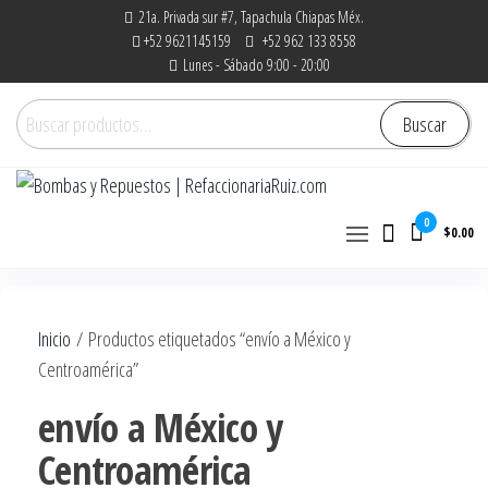
Saltar
21a. Privada sur #7, Tapachula Chiapas Méx.
+52 9621145159
+52 962 133 8558
al
Lunes - Sábado 9:00 - 20:00
contenido
Buscar
Buscar
por:
Bombas y Repuestos |
La experiencia hace la diferencia
0
$0.00
RefaccionariaRuiz.com
Inicio
/ Productos etiquetados “envío a México y
Centroamérica”
envío a México y
Centroamérica