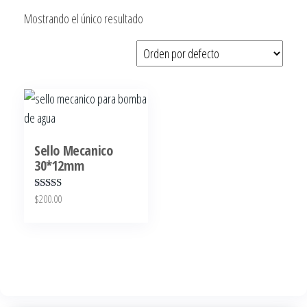
Mostrando el único resultado
Sello Mecanico
30*12mm
$
200.00
Valora
do en
2.53
de 5