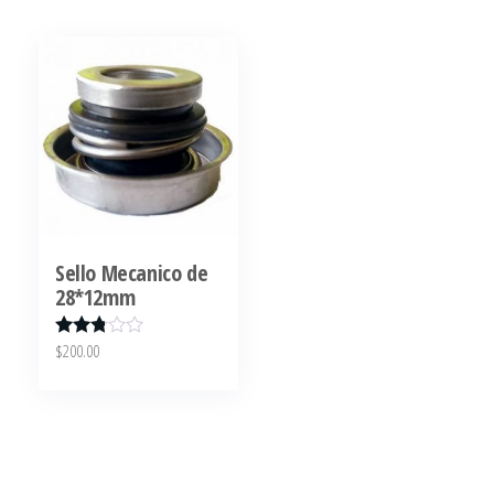
Sello Mecanico de
28*12mm
$
200.00
Valora
do en
2.72
de 5