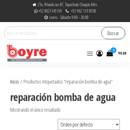
Saltar
21a. Privada sur #7, Tapachula Chiapas Méx.
+52 9621145159
+52 962 133 8558
al
Lunes - Sábado 9:00 - 20:00
contenido
Buscar
Buscar
por:
0
$0.00
Bombas y Repuestos
La experiencia hace la
diferencia
|
Inicio
/ Productos etiquetados “reparación bomba de agua”
RefaccionariaRuiz.com
reparación bomba de agua
Mostrando el único resultado