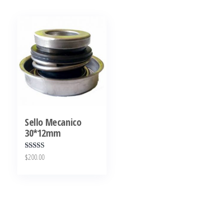
Sello Mecanico
30*12mm
$
200.00
Valora
do en
2.53
de 5