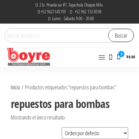
Saltar
21a. Privada sur #7, Tapachula Chiapas Méx.
+52 9621145159
+52 962 133 8558
al
Lunes - Sábado 9:00 - 20:00
contenido
Buscar
Buscar
por:
0
$0.00
Bombas y Repuestos
La experiencia hace la
diferencia
|
Inicio
/ Productos etiquetados “repuestos para bombas”
RefaccionariaRuiz.com
repuestos para bombas
Mostrando el único resultado